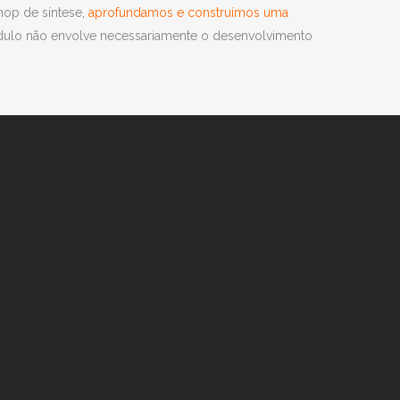
hop de síntese,
aprofundamos e construímos uma
dulo não envolve necessariamente o desenvolvimento