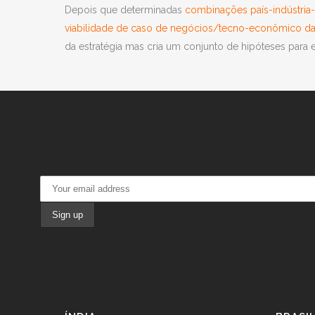
Depois que determinadas
combinações país-indústria-
viabilidade de caso de negócios/tecno-econômico d
da estratégia mas cria um conjunto de hipóteses para e