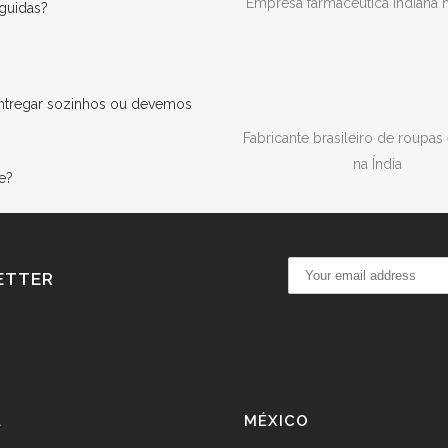
Empresa farmacêutica indiana 
eguidas?
entregar sozinhos ou devemos
Fabricante brasileiro de roupas
na Índia
e?
ETTER
L
MÉXICO