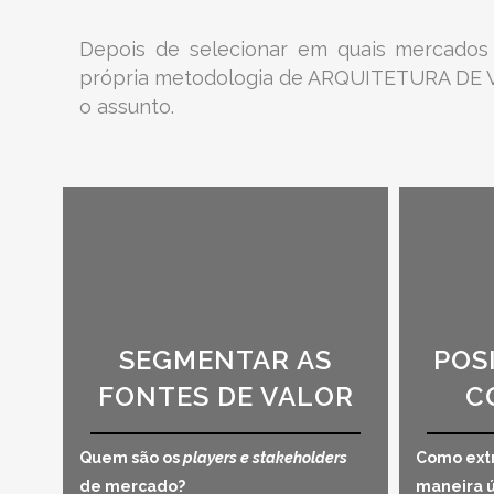
Depois de selecionar em quais mercados
própria metodologia de ARQUITETURA DE V
o assunto.
SEGMENTAR AS
POS
FONTES DE VALOR
C
Quem são os
players e stakeholders
Como extr
de mercado?
maneira ú