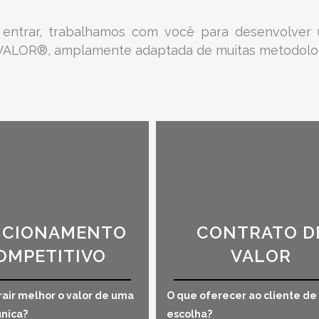
 entrar, trabalhamos com você para desenvolver 
ALOR®, amplamente adaptada de muitas metodolog
ICIONAMENTO
CONTRATO D
OMPETITIVO
VALOR
air melhor o valor de uma
O que oferecer ao cliente de
nica?
escolha?