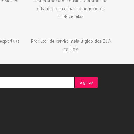
no México
Conglomerado industrial colombiano
olhando para entrar no negócio de
motocicletas
 esportivas
Produtor de carvão metalúrgico dos EUA
na Índia