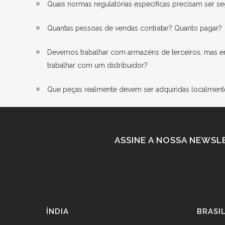
Quais normas regulatórias específicas precisam ser s
Quantas pessoas de vendas contratar? Quanto pagar?
Devemos trabalhar com armazéns de terceiros, mas 
trabalhar com um distribuidor?
Que peças realmente devem ser adquiridas localment
ASSINE A NOSSA NEWSL
ÍNDIA
BRASI